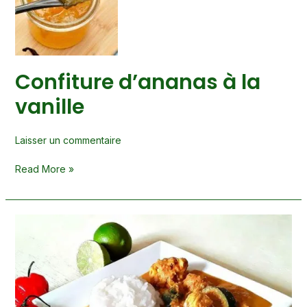
la
vanille
Confiture d’ananas à la
vanille
Laisser un commentaire
Read More »
Colombo
de
lotte