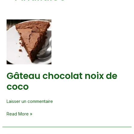
Gâteau
chocolat
noix
de
coco
Gâteau chocolat noix de
coco
Laisser un commentaire
Read More »