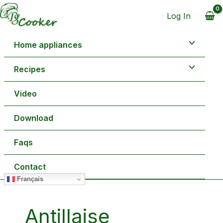
Aller
au
Log In
contenu
Home appliances
Recipes
Video
Download
Faqs
Contact
Français
Antillaise