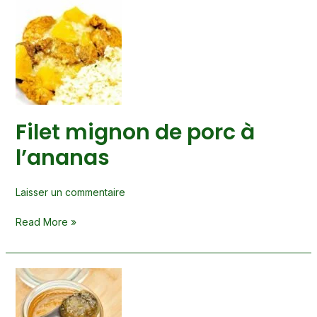
Filet
mignon
de
porc
à
l’ananas
Filet mignon de porc à
l’ananas
Laisser un commentaire
Read More »
Confiture
d’ananas
à