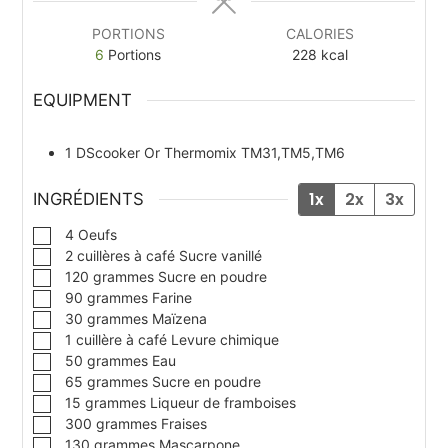
PORTIONS
CALORIES
6
Portions
228
kcal
EQUIPMENT
1 DScooker
Or Thermomix TM31,TM5,TM6
1x
2x
3x
INGRÉDIENTS
▢
4
Oeufs
▢
2
cuillères à café
Sucre vanillé
▢
120
grammes
Sucre en poudre
▢
90
grammes
Farine
▢
30
grammes
Maïzena
▢
1
cuillère à café
Levure chimique
▢
50
grammes
Eau
▢
65
grammes
Sucre en poudre
▢
15
grammes
Liqueur de framboises
▢
300
grammes
Fraises
▢
130
grammes
Mascarpone