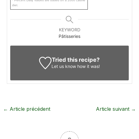
* Percent Daily Values are based on a 2000 calorie
diet.
KEYWORD
Pâtisseries
Tried this recipe?
Let us know
how it was!
←
Article précédent
Article suivant
→