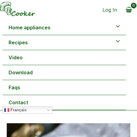
Aller
minutes
heure
minutes
au
Log In
contenu
Home appliances
Recipes
Video
Download
Faqs
Contact
Français