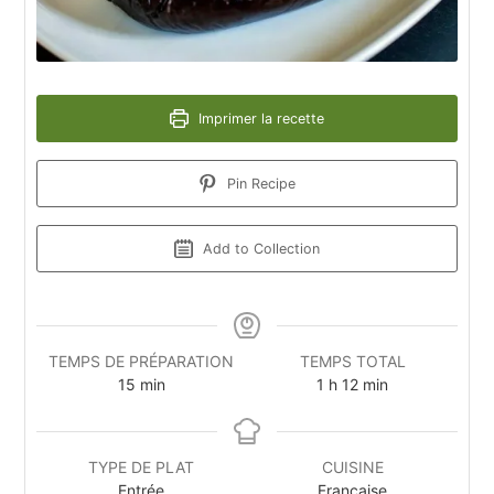
Imprimer la recette
Pin Recipe
Add to Collection
TEMPS DE PRÉPARATION
TEMPS TOTAL
15
min
1
h
12
min
TYPE DE PLAT
CUISINE
Entrée
Française