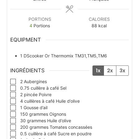
PORTIONS
CALORIES
4
Portions
88
kcal
EQUIPMENT
1 DScooker
Or Thermomix TM31,TM5,TM6
1x
2x
3x
INGRÉDIENTS
▢
2
Aubergines
▢
0.75
cuillère à café
Sel
▢
2
pincée
Poivre
▢
4
cuillères à café
Huile d’olive
▢
1
Gousse d’ail
▢
150
grammes
Oignons
▢
30
grammes
Huile d’olive
▢
200
grammes
Tomates concassées
▢
0.5
cuillère à café
Sucre en poudre
▢