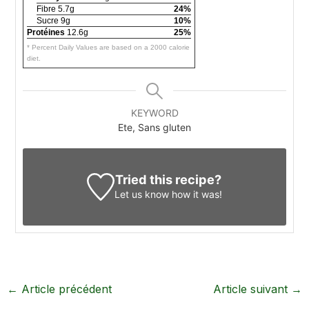
Fibre 5.7g
24%
Sucre 9g
10%
Protéines
12.6g
25%
* Percent Daily Values are based on a 2000 calorie
diet.
KEYWORD
Ete, Sans gluten
Tried this recipe?
Let us know
how it was!
←
Article précédent
Article suivant
→