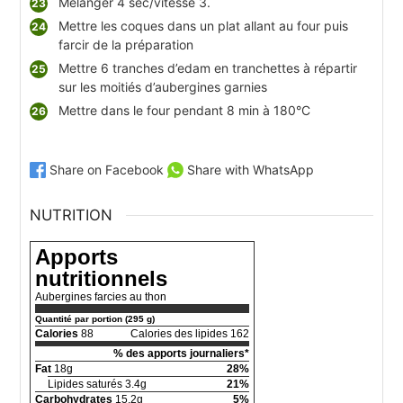
Mélanger 4 sec/vitesse 3.
Mettre les coques dans un plat allant au four puis
farcir de la préparation
Mettre 6 tranches d’edam en tranchettes à répartir
sur les moitiés d’aubergines garnies
Mettre dans le four pendant 8 min à 180°C
Share on Facebook
Share with WhatsApp
NUTRITION
Apports
nutritionnels
Aubergines farcies au thon
Quantité par portion (295 g)
Calories
88
Calories des lipides 162
% des apports journaliers*
Fat
18g
28%
Lipides saturés 3.4g
21%
Carbohydrates
15.2g
5%