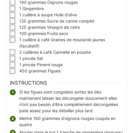
▢
160
grammes
Oignons rouges
▢
1
Gingembre
▢
1
cuillère à soupe
Huile d’olive
▢
120
grammes
Sucre de canne complet
▢
125
grammes
Vinaigre de cidre
▢
100
grammes
Fruits secs
▢
1
cuillère à café
Graines de moutarde jaunes
(facultatif)
▢
2
cuillères à café
Cannelle en poudre
▢
1
pincée
Sel
▢
1
pincée
Piment rouge
▢
450
grammes
Figues
INSTRUCTIONS
Si les figues sont congelées sortez les dès
maintenant laisser les décongeler doucement elles
n’ont pas besoin d’être complétement décongelées
juste assez pour les détailler plus tard
Mettre 160 grammes d’oignons rouges coupés en
quatre
Ajouter dans le bol 1 tranche de gingembre (morceau