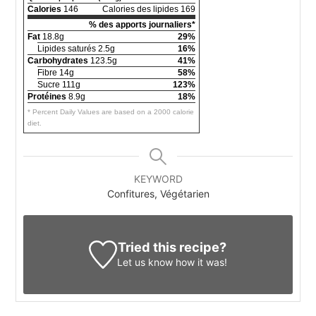
Calories
146
Calories des lipides 169
% des apports journaliers*
Fat
18.8g
29%
Lipides saturés 2.5g
16%
Carbohydrates
123.5g
41%
Fibre 14g
58%
Sucre 111g
123%
Protéines
8.9g
18%
* Percent Daily Values are based on a 2000 calorie
diet.
KEYWORD
Confitures, Végétarien
Tried this recipe?
Let us know
how it was!