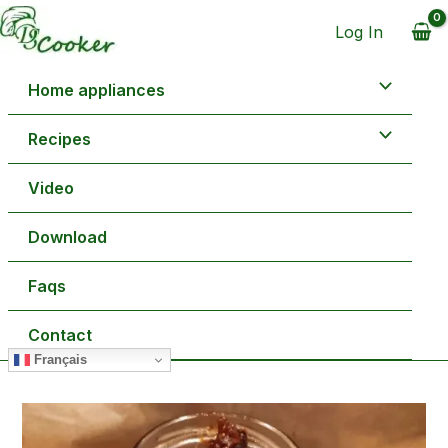
Aller
minutes
heure
minutes
au
Log In
contenu
Home appliances
Recipes
Video
Download
Faqs
Contact
Français