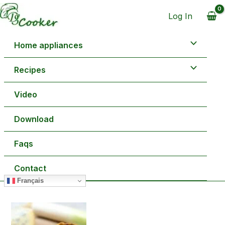
Aller
minutes
heure
minutes
au
Log In
contenu
Home appliances
Recipes
Video
Download
Faqs
Contact
Français