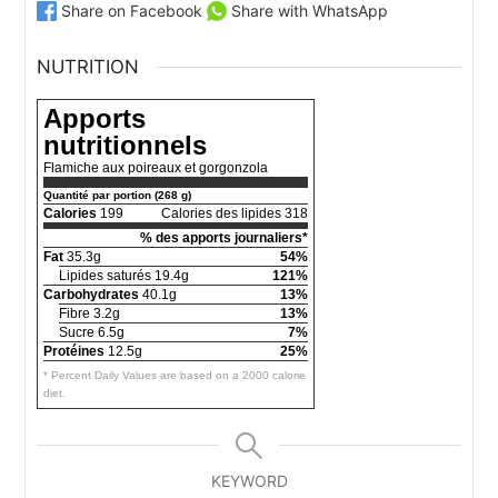
Share on Facebook
Share with WhatsApp
NUTRITION
Apports
nutritionnels
Flamiche aux poireaux et gorgonzola
Quantité par portion (268 g)
Calories
199
Calories des lipides 318
% des apports journaliers*
Fat
35.3g
54%
Lipides saturés 19.4g
121%
Carbohydrates
40.1g
13%
Fibre 3.2g
13%
Sucre 6.5g
7%
Protéines
12.5g
25%
* Percent Daily Values are based on a 2000 calorie
diet.
KEYWORD