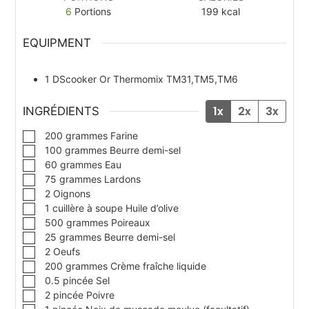
6
Portions
199
kcal
EQUIPMENT
1 DScooker
Or Thermomix TM31,TM5,TM6
1x
2x
3x
INGRÉDIENTS
▢
200
grammes
Farine
▢
100
grammes
Beurre demi-sel
▢
60
grammes
Eau
▢
75
grammes
Lardons
▢
2
Oignons
▢
1
cuillère à soupe
Huile d’olive
▢
500
grammes
Poireaux
▢
25
grammes
Beurre demi-sel
▢
2
Oeufs
▢
200
grammes
Crème fraîche liquide
▢
0.5
pincée
Sel
▢
2
pincée
Poivre
▢