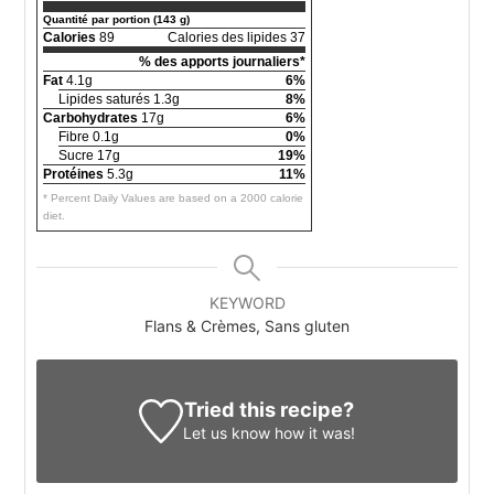
Quantité par portion (143 g)
Calories
89
Calories des lipides 37
% des apports journaliers*
Fat
4.1g
6%
Lipides saturés 1.3g
8%
Carbohydrates
17g
6%
Fibre 0.1g
0%
Sucre 17g
19%
Protéines
5.3g
11%
* Percent Daily Values are based on a 2000 calorie
diet.
KEYWORD
Flans & Crèmes, Sans gluten
Tried this recipe?
Let us know
how it was!