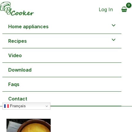
Aller
minutes
minutes
au
Log In
contenu
Home appliances
Recipes
Video
Download
Faqs
Contact
Français