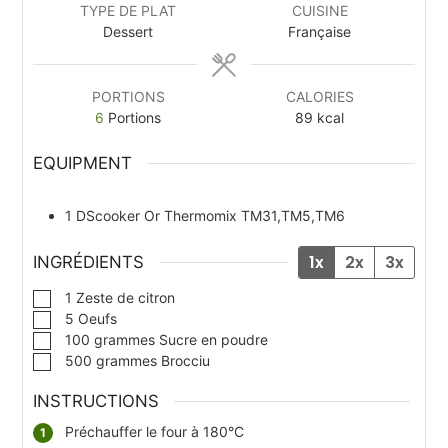
TYPE DE PLAT
CUISINE
Dessert
Française
PORTIONS
CALORIES
6
Portions
89
kcal
EQUIPMENT
1 DScooker
Or Thermomix TM31,TM5,TM6
1x
2x
3x
INGRÉDIENTS
▢
1
Zeste de citron
▢
5
Oeufs
▢
100
grammes
Sucre en poudre
▢
500
grammes
Brocciu
INSTRUCTIONS
Préchauffer le four à 180°C