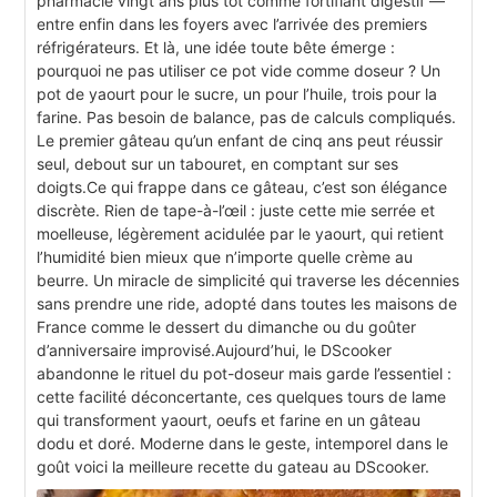
pharmacie vingt ans plus tôt comme fortifiant digestif —
entre enfin dans les foyers avec l’arrivée des premiers
réfrigérateurs. Et là, une idée toute bête émerge :
pourquoi ne pas utiliser ce pot vide comme doseur ? Un
pot de yaourt pour le sucre, un pour l’huile, trois pour la
farine. Pas besoin de balance, pas de calculs compliqués.
Le premier gâteau qu’un enfant de cinq ans peut réussir
seul, debout sur un tabouret, en comptant sur ses
doigts.Ce qui frappe dans ce gâteau, c’est son élégance
discrète. Rien de tape-à-l’œil : juste cette mie serrée et
moelleuse, légèrement acidulée par le yaourt, qui retient
l’humidité bien mieux que n’importe quelle crème au
beurre. Un miracle de simplicité qui traverse les décennies
sans prendre une ride, adopté dans toutes les maisons de
France comme le dessert du dimanche ou du goûter
d’anniversaire improvisé.Aujourd’hui, le DScooker
abandonne le rituel du pot-doseur mais garde l’essentiel :
cette facilité déconcertante, ces quelques tours de lame
qui transforment yaourt, oeufs et farine en un gâteau
dodu et doré. Moderne dans le geste, intemporel dans le
goût voici la meilleure recette du gateau au DScooker.