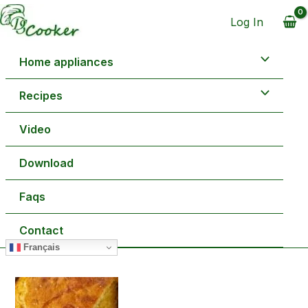
Aller
minutes
minutes
au
Log In
contenu
Home appliances
Recipes
Video
Download
Faqs
Contact
Français