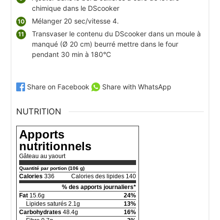
chimique dans le DScooker
Mélanger 20 sec/vitesse 4.
Transvaser le contenu du DScooker dans un moule à
manqué (Ø 20 cm) beurré mettre dans le four
pendant 30 min à 180°C
Share on Facebook
Share with WhatsApp
NUTRITION
Apports
nutritionnels
Gâteau au yaourt
Quantité par portion (106 g)
Calories
336
Calories des lipides 140
% des apports journaliers*
Fat
15.6g
24%
Lipides saturés 2.1g
13%
Carbohydrates
48.4g
16%