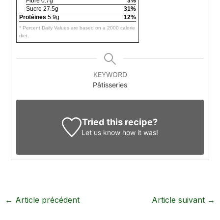
Fibre 0.7g
3%
Sucre 27.5g
31%
Protéines
5.9g
12%
* Percent Daily Values are based on a 2000 calorie
diet.
KEYWORD
Pâtisseries
Tried this recipe?
Let us know
how it was!
←
Article précédent
Article suivant
→