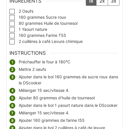
1x
2x
3x
INGRÉDIENTS
▢
2
Oeufs
▢
160
grammes
Sucre roux
▢
80
grammes
Huile de tournesol
▢
1
Yaourt nature
▢
160
grammes
Farine T55
▢
2
cuillères à café
Levure chimique
INSTRUCTIONS
Préchauffer le four à 180°C
Mettre 2 oeufs
Ajouter dans le bol 160 grammes de sucre roux dans
le DScooker
Mélanger 15 sec/vitesse 4.
Ajouter 80 grammes d’huile de tournesol
Ajouter dans le bol 1 yaourt nature dans le DScooker
Mélanger 15 sec/vitesse 4.
Ajouter 160 grammes de farine t55
Ajouter dans le bol 2 cuillères à café de levure