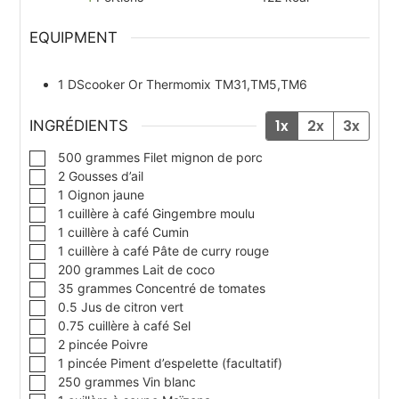
EQUIPMENT
1 DScooker
Or Thermomix TM31,TM5,TM6
1x
2x
3x
INGRÉDIENTS
▢
500
grammes
Filet mignon de porc
▢
2
Gousses d’ail
▢
1
Oignon jaune
▢
1
cuillère à café
Gingembre moulu
▢
1
cuillère à café
Cumin
▢
1
cuillère à café
Pâte de curry rouge
▢
200
grammes
Lait de coco
▢
35
grammes
Concentré de tomates
▢
0.5
Jus de citron vert
▢
0.75
cuillère à café
Sel
▢
2
pincée
Poivre
▢
1
pincée
Piment d’espelette (facultatif)
▢
250
grammes
Vin blanc
▢