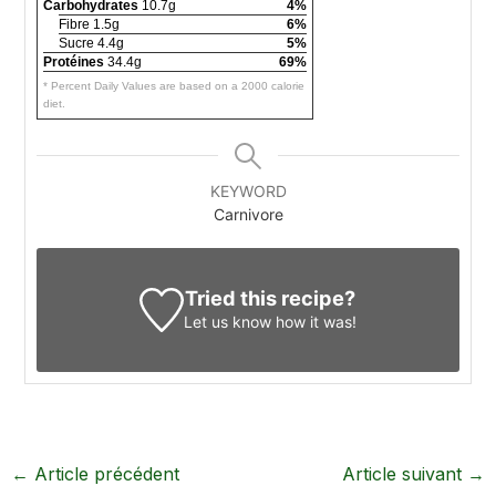
Carbohydrates
10.7g
4%
Fibre 1.5g
6%
Sucre 4.4g
5%
Protéines
34.4g
69%
* Percent Daily Values are based on a 2000 calorie
diet.
KEYWORD
Carnivore
Tried this recipe?
Let us know
how it was!
←
Article précédent
Article suivant
→