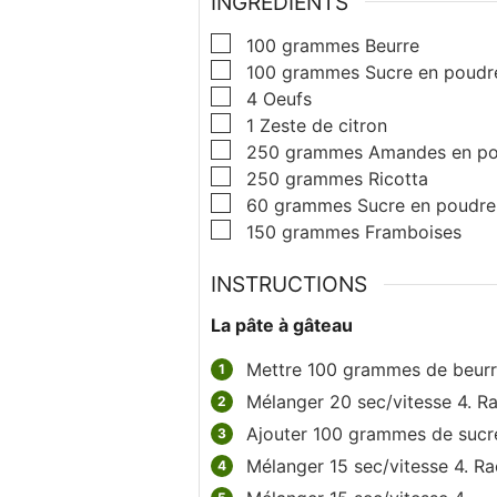
INGRÉDIENTS
▢
100
grammes
Beurre
▢
100
grammes
Sucre en poudr
▢
4
Oeufs
▢
1
Zeste de citron
▢
250
grammes
Amandes en po
▢
250
grammes
Ricotta
▢
60
grammes
Sucre en poudre
▢
150
grammes
Framboises
INSTRUCTIONS
La pâte à gâteau
Mettre 100 grammes de beurr
Mélanger 20 sec/vitesse 4. Rac
Ajouter 100 grammes de sucr
Mélanger 15 sec/vitesse 4. Rac