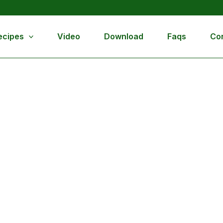
nutes
h
ecipes
Video
Download
Faqs
Co