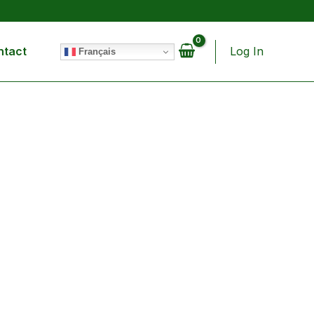
eure
minutes
ntact
Log In
Français