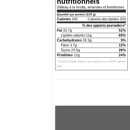
nutritionnels
Gâteau à la ricotta, amandes et framboises
Quantité par portion (129 g)
Calories
345
Calories des lipides 303
% des apports journaliers*
Fat
33.7g
52%
Lipides saturés 11g
69%
Carbohydrates
26.3g
9%
Fibre 3.7g
15%
Sucre 23.5g
26%
Protéines
12g
24%
* Percent Daily Values are based on a 2000 calorie
diet.