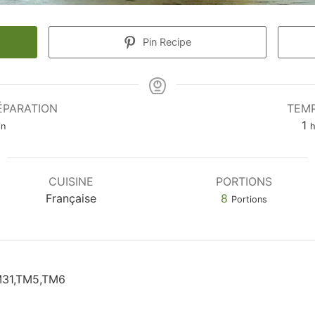
Pin Recipe
ÉPARATION
TEMP
1
in
CUISINE
PORTIONS
Française
8
Portions
M31,TM5,TM6