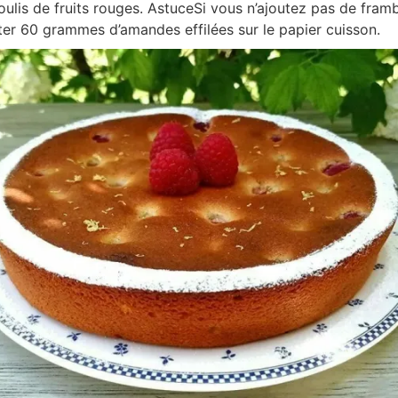
lis de fruits rouges. AstuceSi vous n’ajoutez pas de fram
uter 60 grammes d’amandes effilées sur le papier cuisson.